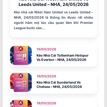
Leeds United – NHA, 24/05/2026
Kèo nhà cái West Ham United vs Leeds United –
NHA, 24/05/2026 là thông tin được rất nhiều
người hâm mộ túc cầu quan tâm khi Premier
League bước vào...
19/05/2026
Kèo Nhà Cái Tottenham Hotspur
Vs Everton – NHA, 24/05/2026
19/05/2026
Kèo Nhà Cái Sunderland Vs
Chelsea – NHA, 24/05/2026
18/05/2026