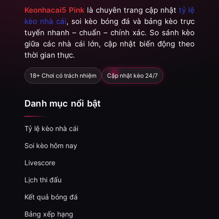
Keonhacai5 Pink
là chuyên trang cập nhật
tỷ lệ
kèo nhà cái
, soi kèo bóng đá và bảng kèo trực
tuyến nhanh – chuẩn – chính xác. So sánh kèo
giữa các nhà cái lớn, cập nhật biến động theo
thời gian thực.
18+ Chơi có trách nhiệm
Cập nhật kèo 24/7
Danh mục nổi bật
Tỷ lệ kèo nhà cái
Soi kèo hôm nay
Livescore
Lịch thi đấu
Kết quả bóng đá
Bảng xếp hạng