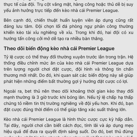
thực tế của đội. Trụ cột vắng mặt, hàng công hoặc thủ dễ bị suy
yếu ảnh hưởng trực tiếp đến kèo nhà cái Premier League.
Bên cạnh đó, chiến thuật huấn luyện viên áp dụng cũng rất
đáng lưu tâm. Đội chọn lối đá phòng ngự phản công thường
khiến kèo tài xỉu nghiêng về xỉu. Trong khi đó, hai đội có xu
hướng tấn công cởi mở dễ tạo ra nhiều bàn thắng.
Theo dõi biến động kèo nhà cái Premier League
Tỷ lệ cược có thể thay đổi thường xuyên trước lẫn trong trận. Hệ
thống điều chỉnh mức ăn của kèo nhà cái Premier League dựa
trên lượng người chơi đặt cược, đội hình và thông tin chấn
thương mới nhất. Do đó, khi quan sát các biến động này sẽ giúp
phát hiện những điểm bất thường gợi ý hướng đặt cược có lợi.
Ngoài ra, bet thủ nên theo dõi khoảng thời gian kèo thay đổi
mạnh thường là 3 giờ trước khi bóng lăn. Nếu tỷ lệ chấp hạ thấp
chứng tỏ niềm tin thị trường nghiêng về đội yếu hơn. Khi đó, bạn
đặt cược đúng thời điểm có thể giúp tăng xác suất thắng lớn.
Kèo nhà cái Premier League là hình thức cược cực kỳ hấp dẫn.
Tại đây, người chơi cần biết cách đọc, tính lãi và áp dụng mẹo
hiệu quả để đưa ra quyết định sáng suốt. Do đó, bet thủ đừng