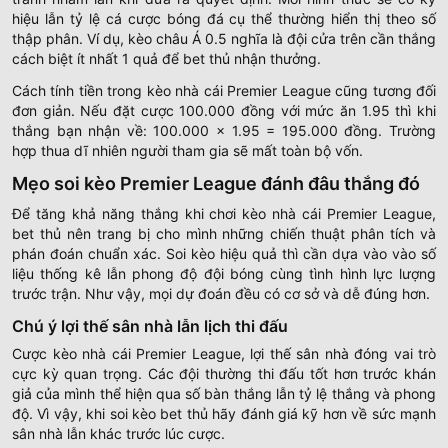
hiệu lẫn tỷ lệ cá cược bóng đá cụ thể thường hiển thị theo số
thập phân. Ví dụ, kèo châu Á 0.5 nghĩa là đội cửa trên cần thắng
cách biệt ít nhất 1 quả để bet thủ nhận thưởng.
Cách tính tiền trong kèo nhà cái Premier League cũng tương đối
đơn giản. Nếu đặt cược 100.000 đồng với mức ăn 1.95 thì khi
thắng bạn nhận về: 100.000 x 1.95 = 195.000 đồng. Trường
hợp thua dĩ nhiên người tham gia sẽ mất toàn bộ vốn.
Mẹo soi kèo Premier League đánh đâu thắng đó
Để tăng khả năng thắng khi chơi kèo nhà cái Premier League,
bet thủ nên trang bị cho mình những chiến thuật phân tích và
phán đoán chuẩn xác. Soi kèo hiệu quả thì cần dựa vào vào số
liệu thống kê lẫn phong độ đội bóng cùng tình hình lực lượng
trước trận. Như vậy, mọi dự đoán đều có cơ sở và dễ đúng hơn.
Chú ý lợi thế sân nhà lẫn lịch thi đấu
Cược kèo nhà cái Premier League, lợi thế sân nhà đóng vai trò
cực kỳ quan trọng. Các đội thường thi đấu tốt hơn trước khán
giả của mình thể hiện qua số bàn thắng lẫn tỷ lệ thắng và phong
độ. Vì vậy, khi soi kèo bet thủ hãy đánh giá kỹ hơn về sức mạnh
sân nhà lẫn khác trước lúc cược.