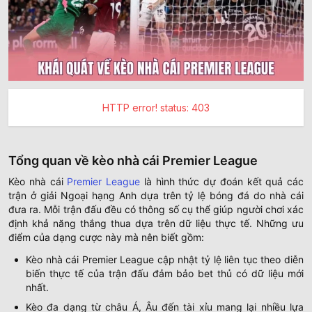
HTTP error! status: 403
Tổng quan về kèo nhà cái Premier League
Kèo nhà cái
Premier League
là hình thức dự đoán kết quả các
trận ở giải Ngoại hạng Anh dựa trên tỷ lệ bóng đá do nhà cái
đưa ra. Mỗi trận đấu đều có thông số cụ thể giúp người chơi xác
định khả năng thắng thua dựa trên dữ liệu thực tế. Những ưu
điểm của dạng cược này mà nên biết gồm:
Kèo nhà cái Premier League cập nhật tỷ lệ liên tục theo diễn
biến thực tế của trận đấu đảm bảo bet thủ có dữ liệu mới
nhất.
Kèo đa dạng từ châu Á, Âu đến tài xỉu mang lại nhiều lựa