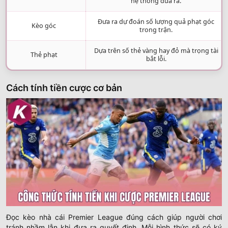
hệ thống đưa ra.
Đưa ra dự đoán số lượng quả phạt góc
Kèo góc
trong trận.
Dựa trên số thẻ vàng hay đỏ mà trọng tài
Thẻ phạt
bắt lỗi.
Cách tính tiền cược cơ bản
Đọc kèo nhà cái Premier League đúng cách giúp người chơi
tránh nhầm lẫn khi đưa ra quyết định. Mỗi hình thức sẽ có ký