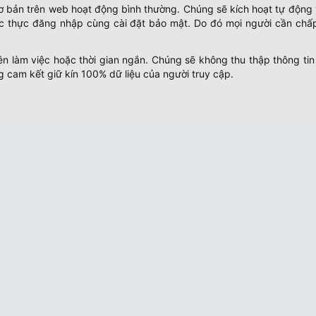
 bản trên web hoạt động bình thường. Chúng sẽ kích hoạt tự động 
c thực đăng nhập cùng cài đặt bảo mật. Do đó mọi người cần chấ
hiên làm việc hoặc thời gian ngắn. Chúng sẽ không thu thập thông ti
g cam kết giữ kín 100% dữ liệu của người truy cập.