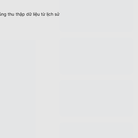
ng thu thập dữ liệu từ lịch sử