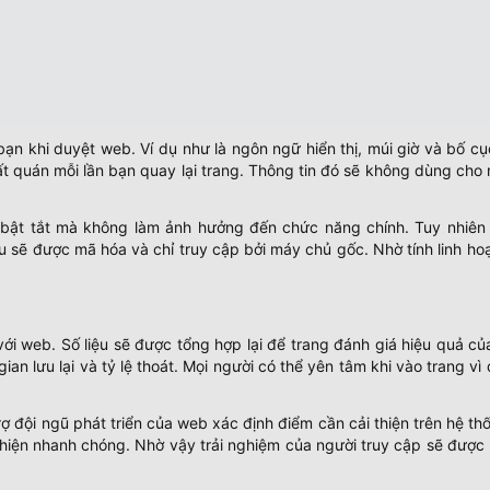
n khi duyệt web. Ví dụ như là ngôn ngữ hiển thị, múi giờ và bố cụ
t quán mỗi lần bạn quay lại trang. Thông tin đó sẽ không dùng cho
 bật tắt mà không làm ảnh hưởng đến chức năng chính. Tuy nhiên 
iệu sẽ được mã hóa và chỉ truy cập bởi máy chủ gốc. Nhờ tính linh ho
ới web. Số liệu sẽ được tổng hợp lại để trang đánh giá hiệu quả c
an lưu lại và tỷ lệ thoát. Mọi người có thể yên tâm khi vào trang vì
rợ đội ngũ phát triển của web xác định điểm cần cải thiện trên hệ th
 hiện nhanh chóng. Nhờ vậy trải nghiệm của người truy cập sẽ được 