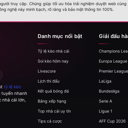
 người truy cập. Chúng giúp tối ưu hóa trải nghiệm duyệt web cùng
ông nghệ này minh bạch, rõ ràng và bảo mật thông tin 100%.
Danh mục nổi bật
Giải đấu h
Tỷ lệ kèo nhà cái
Champions Le
Soi kèo hôm nay
Europa League
Livescore
Premier Leagu
Lịch thi đấu
LaLiga
ật
tỷ lệ kèo
Kết quả bóng đá
Bundesliga
c tuyến nhanh
 nhà cái lớn,
Bảng xếp hạng
Serie A
Top nhà cái uy tín
Ligue 1
Tips cá cược
AFF Cup 2026