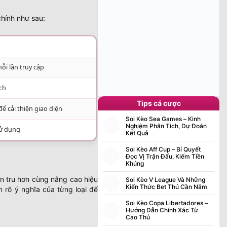
hính như sau:
ỗi lần truy cập
ch
Tips cá cược
ể cải thiện giao diện
Soi Kèo Sea Games – Kinh
Nghiệm Phân Tích, Dự Đoán
sử dụng
Kết Quả
Soi Kèo Aff Cup – Bí Quyết
Đọc Vị Trận Đấu, Kiếm Tiền
Khủng
n tru hơn cùng nâng cao hiệu
Soi Kèo V League Và Những
Kiến Thức Bet Thủ Cần Nắm
 rõ ý nghĩa của từng loại để
Soi Kèo Copa Libertadores –
Hướng Dẫn Chính Xác Từ
Cao Thủ