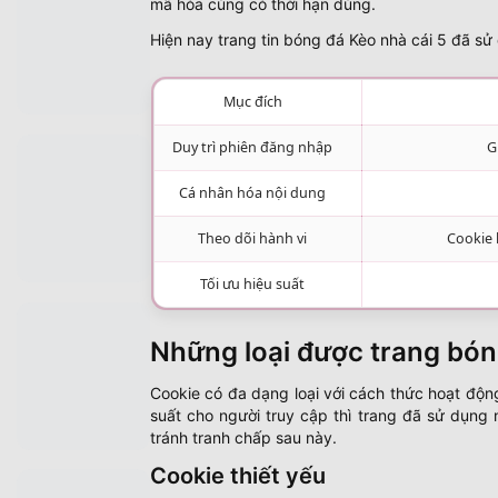
mã hóa cùng có thời hạn dùng.
Hiện nay trang tin bóng đá Kèo nhà cái 5 đã s
Mục đích
Duy trì phiên đăng nhập
G
Cá nhân hóa nội dung
Theo dõi hành vi
Cookie 
Tối ưu hiệu suất
Những loại được trang bón
Cookie có đa dạng loại với cách thức hoạt độ
suất cho người truy cập thì trang đã sử dụng
tránh tranh chấp sau này.
Cookie thiết yếu