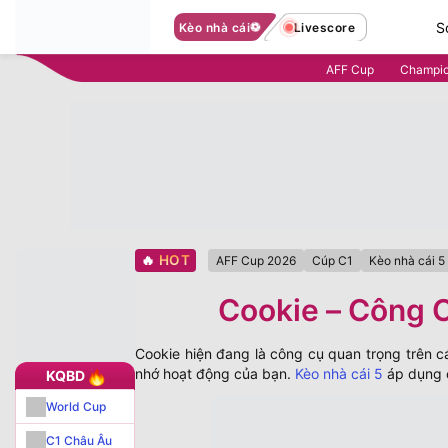
Bỏ
S
Kèo nhà cái
Livescore
qua
nội
AFF Cup
Champio
dung
🔥
HOT
AFF Cup 2026
Cúp C1
Kèo nhà cái 5
Cookie – Công 
Cookie hiện đang là công cụ quan trọng trên cá
nhớ hoạt động của bạn.
Kèo nhà cái 5
áp dụng c
KQBD
World Cup
C1 Châu Âu