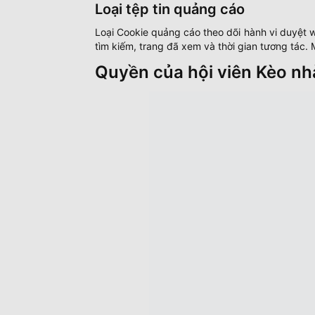
Loại tệp tin quảng cáo
Loại Cookie quảng cáo theo dõi hành vi duyệt we
tìm kiếm, trang đã xem và thời gian tương tác. 
Quyền của hội viên Kèo nh