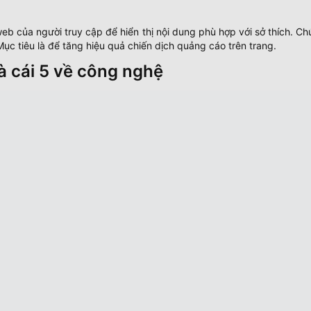
b của người truy cập để hiển thị nội dung phù hợp với sở thích. Chú
Mục tiêu là để tăng hiệu quả chiến dịch quảng cáo trên trang.
à cái 5 về công nghệ