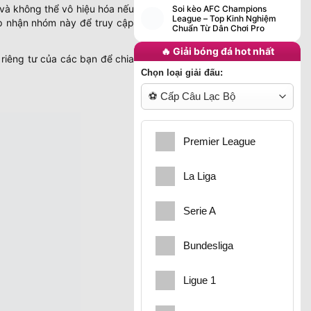
và không thể vô hiệu hóa nếu
Soi kèo AFC Champions
League – Top Kinh Nghiệm
p nhận nhóm này để truy cập
Chuẩn Từ Dân Chơi Pro
🔥 Giải bóng đá hot nhất
n riêng tư của các bạn để chia
Chọn loại giải đấu:
Premier League
La Liga
Serie A
Bundesliga
Ligue 1