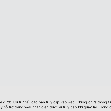
sẽ được lưu trữ nếu các bạn truy cập vào web. Chúng chứa thông ti
 hỗ trợ trang web nhận diện được ai truy cập khi quay lãi. Trong 