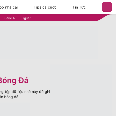
op nhà cái
Tips cá cược
Tin Tức
Serie A
Ligue 1
 Bóng Đá
ng tệp dữ liệu nhỏ này để ghi
in bóng đá.