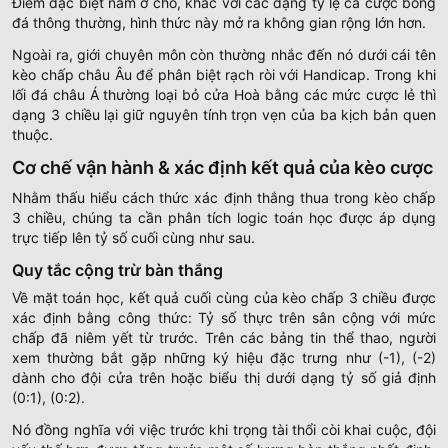
Điểm đặc biệt nằm ở chỗ, khác với các dạng tỷ lệ cá cược bóng
đá thông thường, hình thức này mở ra không gian rộng lớn hơn.
Ngoài ra, giới chuyên môn còn thường nhắc đến nó dưới cái tên
kèo chấp châu Âu để phân biệt rạch ròi với Handicap. Trong khi
lối đá châu Á thường loại bỏ cửa Hoà bằng các mức cược lẻ thì
dạng 3 chiều lại giữ nguyên tính trọn vẹn của ba kịch bản quen
thuộc.
Cơ chế vận hành & xác định kết quả của kèo cược
Nhằm thấu hiểu cách thức xác định thắng thua trong kèo chấp
3 chiều, chúng ta cần phân tích logic toán học được áp dụng
trực tiếp lên tỷ số cuối cùng như sau.
Quy tắc cộng trừ bàn thắng
Về mặt toán học, kết quả cuối cùng của kèo chấp 3 chiều được
xác định bằng công thức: Tỷ số thực trên sân cộng với mức
chấp đã niêm yết từ trước. Trên các bảng tin thể thao, người
xem thường bắt gặp những ký hiệu đặc trưng như (-1), (-2)
dành cho đội cửa trên hoặc biểu thị dưới dạng tỷ số giả định
(0:1), (0:2).
Nó đồng nghĩa với việc trước khi trọng tài thổi còi khai cuộc, đội