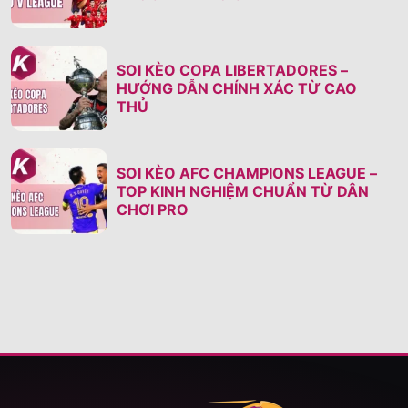
SOI KÈO COPA LIBERTADORES –
HƯỚNG DẪN CHÍNH XÁC TỪ CAO
THỦ
SOI KÈO AFC CHAMPIONS LEAGUE –
TOP KINH NGHIỆM CHUẨN TỪ DÂN
CHƠI PRO