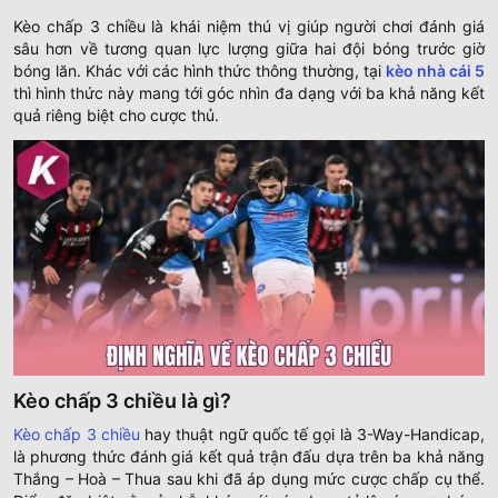
Kèo chấp 3 chiều là khái niệm thú vị giúp người chơi đánh giá
sâu hơn về tương quan lực lượng giữa hai đội bóng trước giờ
bóng lăn. Khác với các hình thức thông thường, tại
kèo nhà cái 5
thì hình thức này mang tới góc nhìn đa dạng với ba khả năng kết
quả riêng biệt cho cược thủ.
Kèo chấp 3 chiều là gì?
Kèo chấp 3 chiều
hay thuật ngữ quốc tế gọi là 3-Way-Handicap,
là phương thức đánh giá kết quả trận đấu dựa trên ba khả năng
Thắng – Hoà – Thua sau khi đã áp dụng mức cược chấp cụ thể.