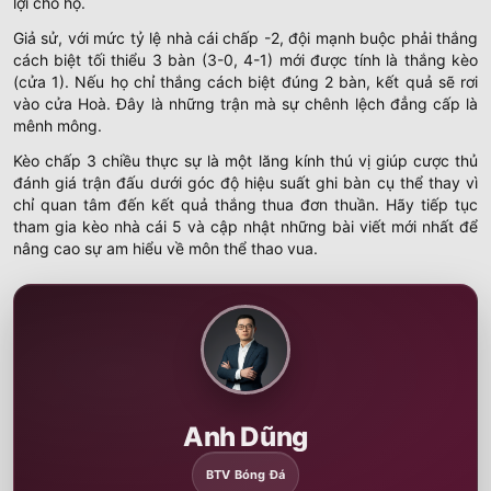
lợi cho họ.
Giả sử, với mức tỷ lệ nhà cái chấp -2, đội mạnh buộc phải thắng
cách biệt tối thiểu 3 bàn (3-0, 4-1) mới được tính là thắng kèo
(cửa 1). Nếu họ chỉ thắng cách biệt đúng 2 bàn, kết quả sẽ rơi
vào cửa Hoà. Đây là những trận mà sự chênh lệch đẳng cấp là
mênh mông.
Kèo chấp 3 chiều thực sự là một lăng kính thú vị giúp cược thủ
đánh giá trận đấu dưới góc độ hiệu suất ghi bàn cụ thể thay vì
chỉ quan tâm đến kết quả thắng thua đơn thuần. Hãy tiếp tục
tham gia kèo nhà cái 5 và cập nhật những bài viết mới nhất để
nâng cao sự am hiểu về môn thể thao vua.
Anh Dũng