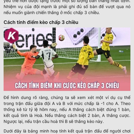
yếu thế hơn được tặng trước một số lượng bàn thắng nhất định.
Nhiệm vụ của đội mạnh là phải ghi đủ số bàn để vượt qua nó
nếu muốn giành chiến thắng ở mốc chấp 3 chiều.
Cách tính điểm kèo chấp 3 chiều
Để hình dung rõ ràng, chúng ta sẽ xem xét một ví dụ cụ thể
trong trận đấu giữa đội A và B với mức chấp là -1 cho A. Theo
thống kê từ tỷ lệ hôm nay, nếu A thắng cách biệt đúng 1 bàn,
kết quả tính là Hoà. Nếu thắng cách biệt 2 bàn, A thắng cược.
Ngược lại, nếu trận cầu hoà thì B sẽ thắng kèo này.
Dưới đây là bảng minh hoạ tính kết quả trận đấu để người chơi