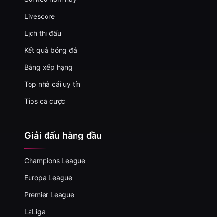
Livescore
Lịch thi đấu
Kết quả bóng đá
Bảng xếp hạng
Top nhà cái uy tín
Tips cá cược
Giải đấu hàng đầu
Champions League
Europa League
Premier League
LaLiga