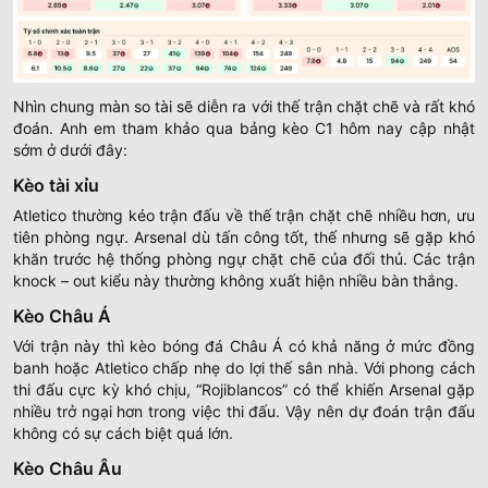
Nhìn chung màn so tài sẽ diễn ra với thế trận chặt chẽ và rất khó
đoán. Anh em tham khảo qua bảng kèo C1 hôm nay cập nhật
sớm ở dưới đây:
Kèo tài xỉu
Atletico thường kéo trận đấu về thế trận chặt chẽ nhiều hơn, ưu
tiên phòng ngự. Arsenal dù tấn công tốt, thế nhưng sẽ gặp khó
khăn trước hệ thống phòng ngự chặt chẽ của đối thủ. Các trận
knock – out kiểu này thường không xuất hiện nhiều bàn thắng.
Kèo Châu Á
Với trận này thì kèo bóng đá Châu Á có khả năng ở mức đồng
banh hoặc Atletico chấp nhẹ do lợi thế sân nhà. Với phong cách
thi đấu cực kỳ khó chịu, “Rojiblancos” có thể khiến Arsenal gặp
nhiều trở ngại hơn trong việc thi đấu. Vậy nên dự đoán trận đấu
không có sự cách biệt quá lớn.
Kèo Châu Âu