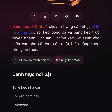
Keonhacai5 Pink
là chuyên trang cập nhật
tỷ lệ
kèo nhà cái
, soi kèo bóng đá và bảng kèo trực
tuyến nhanh – chuẩn – chính xác. So sánh kèo
giữa các nhà cái lớn, cập nhật biến động theo
thời gian thực.
18+ Chơi có trách nhiệm
Cập nhật kèo 24/7
Danh mục nổi bật
Tỷ lệ kèo nhà cái
Soi kèo hôm nay
Livescore