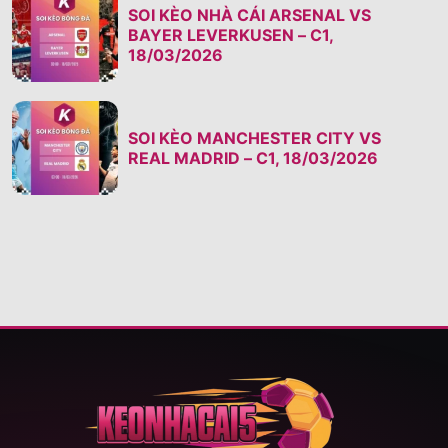
SOI KÈO NHÀ CÁI ARSENAL VS
BAYER LEVERKUSEN – C1,
18/03/2026
SOI KÈO MANCHESTER CITY VS
REAL MADRID – C1, 18/03/2026