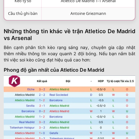
Kèo tỷ số
Atletico De Madrid 1-1 Arsenal
Cầu thủ ghi bàn
Antoine Griezmann
Những thông tin khác về trận Atletico De Madrid
vs Arsenal
Bên cạnh phân tích kèo rạng sáng nay, chuyên gia cập nhật
thêm nhiều thông tin xoay quanh 2 đội bóng. Nếu bạn nắm bắt
thì việc soi kèo cũng đạt hiệu quả cao hơn:
Phong độ gần nhất của Atletico De Madrid