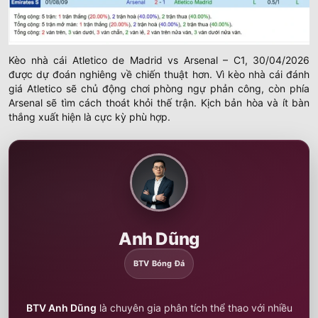
Kèo nhà cái Atletico de Madrid vs Arsenal – C1, 30/04/2026
được dự đoán nghiêng về chiến thuật hơn. Vì kèo nhà cái đánh
giá Atletico sẽ chủ động chơi phòng ngự phản công, còn phía
Arsenal sẽ tìm cách thoát khỏi thế trận. Kịch bản hòa và ít bàn
thắng xuất hiện là cực kỳ phù hợp.
Anh Dũng
BTV Anh Dũng
là chuyên gia phân tích thể thao với nhiều