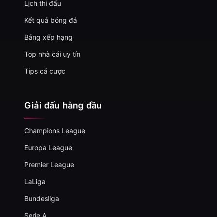
Lịch thi đấu
Kết quả bóng đá
Bảng xếp hạng
Top nhà cái uy tín
Tips cá cược
Giải đấu hàng đầu
Champions League
Europa League
Premier League
LaLiga
Bundesliga
Serie A