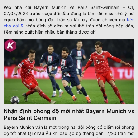
Kèo nhà cái Bayern Munich vs Paris Saint-Germain – C1,
07/05/2026 trước cuộc đối đầu đang là tâm điểm sự chú ý nơi
người hâm mộ bóng đá. Trận so tài này được chuyên gia
kèo
nhà cái 5
nhận định sẽ diễn ra với thế trận đôi công hấp dẫn,
tiềm năng xuất hiện nhiều bàn thắng được ghi.
Nhận định phong độ mới nhất Bayern Munich vs
Paris Saint Germain
Bayern Munich vẫn là một trong hai đội bóng có điểm rơi phong
độ tốt nhất tại châu Âu khi câu lạc bộ thắng đến 17/20 trận mới