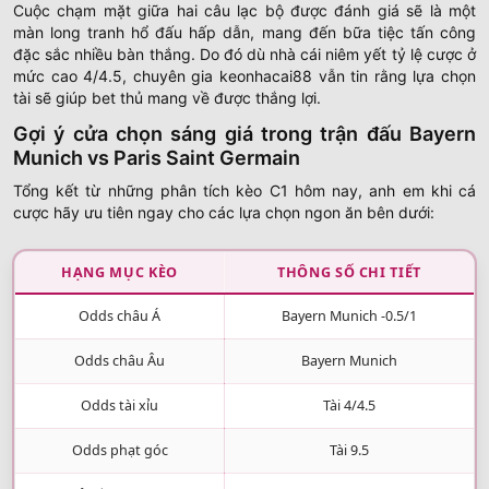
Cuộc chạm mặt giữa hai câu lạc bộ được đánh giá sẽ là một
màn long tranh hổ đấu hấp dẫn, mang đến bữa tiệc tấn công
đặc sắc nhiều bàn thắng. Do đó dù nhà cái niêm yết tỷ lệ cược ở
mức cao 4/4.5, chuyên gia keonhacai88 vẫn tin rằng lựa chọn
tài sẽ giúp bet thủ mang về được thắng lợi.
Gợi ý cửa chọn sáng giá trong trận đấu Bayern
Munich vs Paris Saint Germain
Tổng kết từ những phân tích kèo C1 hôm nay, anh em khi cá
cược hãy ưu tiên ngay cho các lựa chọn ngon ăn bên dưới:
HẠNG MỤC KÈO
THÔNG SỐ CHI TIẾT
Odds châu Á
Bayern Munich -0.5/1
Odds châu Âu
Bayern Munich
Odds tài xỉu
Tài 4/4.5
Odds phạt góc
Tài 9.5