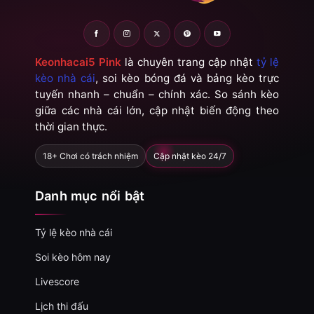
Keonhacai5 Pink
là chuyên trang cập nhật
tỷ lệ
kèo nhà cái
, soi kèo bóng đá và bảng kèo trực
tuyến nhanh – chuẩn – chính xác. So sánh kèo
giữa các nhà cái lớn, cập nhật biến động theo
thời gian thực.
18+ Chơi có trách nhiệm
Cập nhật kèo 24/7
Danh mục nổi bật
Tỷ lệ kèo nhà cái
Soi kèo hôm nay
Livescore
Lịch thi đấu