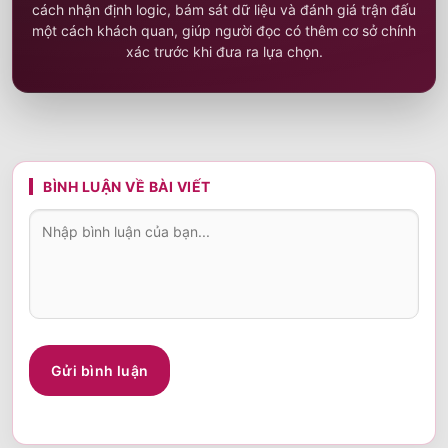
cách nhận định logic, bám sát dữ liệu và đánh giá trận đấu
một cách khách quan, giúp người đọc có thêm cơ sở chính
xác trước khi đưa ra lựa chọn.
BÌNH LUẬN VỀ BÀI VIẾT
Gửi bình luận