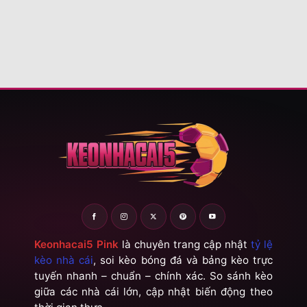
Keonhacai5 Pink
là chuyên trang cập nhật
tỷ lệ
kèo nhà cái
, soi kèo bóng đá và bảng kèo trực
tuyến nhanh – chuẩn – chính xác. So sánh kèo
giữa các nhà cái lớn, cập nhật biến động theo