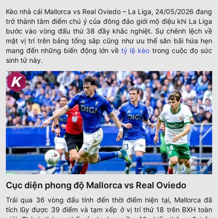
Kèo nhà cái Mallorca vs Real Oviedo – La Liga, 24/05/2026 đang
trở thành tâm điểm chú ý của đông đảo giới mộ điệu khi La Liga
bước vào vòng đấu thứ 38 đầy khắc nghiệt. Sự chênh lệch về
mặt vị trí trên bảng tổng sắp cũng như ưu thế sân bãi hứa hẹn
mang đến những biến động lớn về
tỷ lệ kèo
trong cuộc đọ sức
sinh tử này.
Cục diện phong độ Mallorca vs Real Oviedo
Trải qua 36 vòng đấu tính đến thời điểm hiện tại, Mallorca đã
tích lũy được 39 điểm và tạm xếp ở vị trí thứ 18 trên BXH toàn