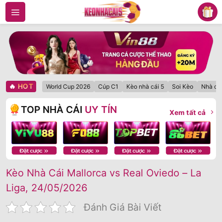
Bỏ
qua
nội
dung
🔥
HOT
World Cup 2026
Cúp C1
Kèo nhà cái 5
Soi Kèo
Nhà cái
TOP NHÀ CÁI
UY TÍN
Xem tất cả
Kèo Nhà Cái Mallorca vs Real Oviedo – La
Liga, 24/05/2026
Đánh Giá Bài Viết