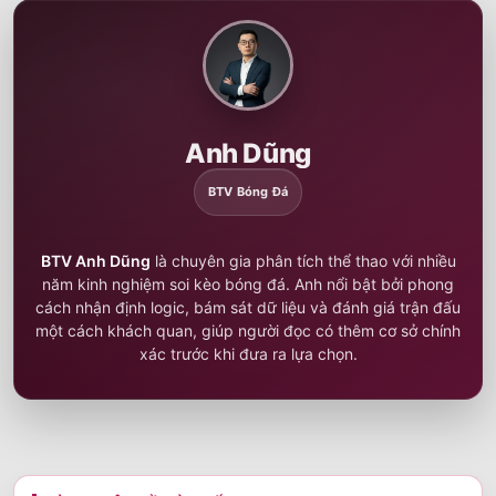
Anh Dũng
BTV Anh Dũng
là chuyên gia phân tích thể thao với nhiều
năm kinh nghiệm soi kèo bóng đá. Anh nổi bật bởi phong
cách nhận định logic, bám sát dữ liệu và đánh giá trận đấu
một cách khách quan, giúp người đọc có thêm cơ sở chính
xác trước khi đưa ra lựa chọn.