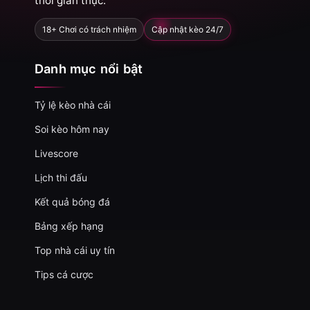
thời gian thực.
18+ Chơi có trách nhiệm
Cập nhật kèo 24/7
Danh mục nổi bật
Tỷ lệ kèo nhà cái
Soi kèo hôm nay
Livescore
Lịch thi đấu
Kết quả bóng đá
Bảng xếp hạng
Top nhà cái uy tín
Tips cá cược