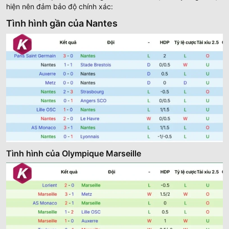
hiện nên đảm bảo độ chính xác:
Tình hình gần của Nantes
Tình hình của Olympique Marseille