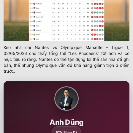
Kèo nhà cái Nantes vs Olympique Marseille – Ligue 1,
02/05/2026 cho thấy tổng thể “Les Phoceens” tốt hơn và có
mục tiêu rõ ràng. Nantes có thể tận dụng lợi thế sân nhà để ghi
bàn, thế nhưng Olympique vẫn đủ khả năng giành trọn 3 điểm
trước.
Anh Dũng