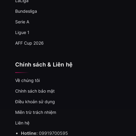
LaLiga
Bundesliga
Serie A
Ligue 1
AFF Cup 2026
Chính sách & Liên hệ
Về chúng tôi
Chính sách bảo mật
Điều khoản sử dụng
Miễn trừ trách nhiệm
Liên hệ
Hotline:
09919700595