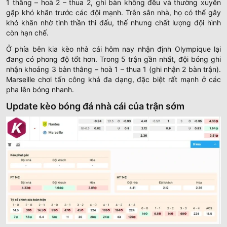
1 thắng – hoà 2 – thua 2, ghi bàn không đều và thường xuyên
gặp khó khăn trước các đội mạnh. Trên sân nhà, họ có thể gây
khó khăn nhờ tinh thần thi đấu, thế nhưng chất lượng đội hình
còn hạn chế.
Ở phía bên kia kèo nhà cái hôm nay nhận định Olympique lại
đang có phong độ tốt hơn. Trong 5 trận gần nhất, đội bóng ghi
nhận khoảng 3 bàn thắng – hoà 1 – thua 1 (ghi nhận 2 bàn trận).
Marseille chơi tấn công khá đa dạng, đặc biệt rất mạnh ở các
pha lên bóng nhanh.
Update kèo bóng đá nhà cái của trận sớm