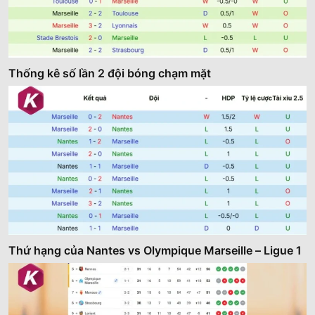
Thống kê số lần 2 đội bóng chạm mặt
Thứ hạng của Nantes vs Olympique Marseille – Ligue 1