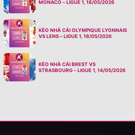
MONACO – LIGUE 1, 18/05/2026
KÈO NHÀ CÁI OLYMPIQUE LYONNAIS
VS LENS – LIGUE 1, 18/05/2026
KÈO NHÀ CÁI BREST VS
STRASBOURG – LIGUE 1, 14/05/2026