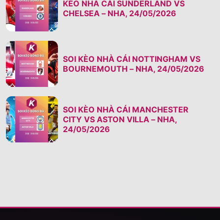
KÈO NHÀ CÁI SUNDERLAND VS
CHELSEA – NHA, 24/05/2026
SOI KÈO NHÀ CÁI NOTTINGHAM VS
BOURNEMOUTH – NHA, 24/05/2026
SOI KÈO NHÀ CÁI MANCHESTER
CITY VS ASTON VILLA – NHA,
24/05/2026