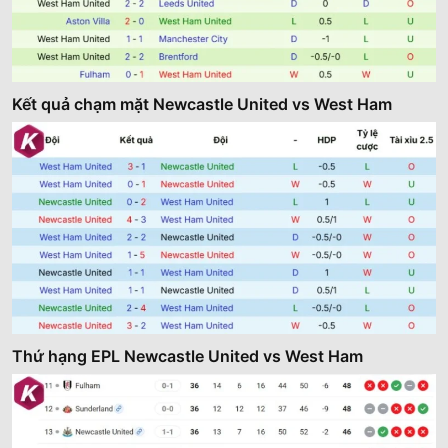
Kết quả chạm mặt Newcastle United vs West Ham
Thứ hạng EPL Newcastle United vs West Ham