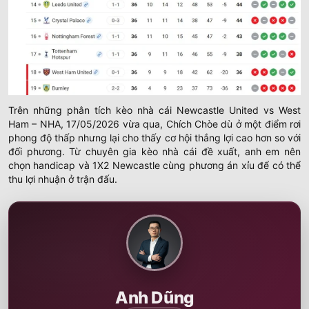
Trên những phân tích kèo nhà cái Newcastle United vs West
Ham – NHA, 17/05/2026 vừa qua, Chích Chòe dù ở một điểm rơi
phong độ thấp nhưng lại cho thấy cơ hội thắng lợi cao hơn so với
đối phương. Từ chuyên gia kèo nhà cái đề xuất, anh em nên
chọn handicap và 1X2 Newcastle cùng phương án xỉu để có thể
thu lợi nhuận ở trận đấu.
Anh Dũng