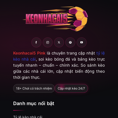
Keonhacai5 Pink
là chuyên trang cập nhật
tỷ lệ
kèo nhà cái
, soi kèo bóng đá và bảng kèo trực
tuyến nhanh – chuẩn – chính xác. So sánh kèo
giữa các nhà cái lớn, cập nhật biến động theo
thời gian thực.
18+ Chơi có trách nhiệm
Cập nhật kèo 24/7
Danh mục nổi bật
Tỷ lệ kèo nhà cái