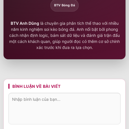
BTV Anh Dũng
là chuyên gia phân tích thể thao với nhiều
năm kinh nghiệm soi kèo bóng đá. Anh nổi bật bởi phong
cách nhận định logic, bám sát dữ liệu và đánh giá trận đấu
một cách khách quan, giúp người đọc có thêm cơ sở chính
xác trước khi đưa ra lựa chọn.
BÌNH LUẬN VỀ BÀI VIẾT