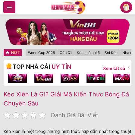
Bỏ
qua
nội
dung
🔥
HOT
World Cup 2026
Cúp C1
Kèo nhà cái 5
Soi Kèo
Nhà cái
TOP NHÀ CÁI
UY TÍN
Xem tất cả
Kèo Xiên Là Gì? Giải Mã Kiến Thức Bóng Đá
Chuyên Sâu
Đánh Giá Bài Viết
Kèo xiên là một trong những hình thức hấp dẫn nhất trong thuật