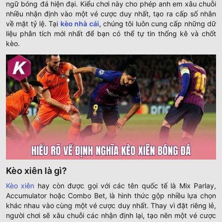
ngữ bóng đá hiện đại. Kiểu chơi này cho phép anh em xâu chuỗi
nhiều nhận định vào một vé cược duy nhất, tạo ra cấp số nhân
về mặt tỷ lệ. Tại
kèo nhà cái
, chúng tôi luôn cung cấp những dữ
liệu phân tích mới nhất để bạn có thể tự tin thống kê và chốt
kèo.
Kèo xiên là gì?
Kèo xiên
hay còn được gọi với các tên quốc tế là Mix Parlay,
Accumulator hoặc Combo Bet, là hình thức gộp nhiều lựa chọn
khác nhau vào cùng một vé cược duy nhất. Thay vì đặt riêng lẻ,
người chơi sẽ xâu chuỗi các nhận định lại, tạo nên một vé cược