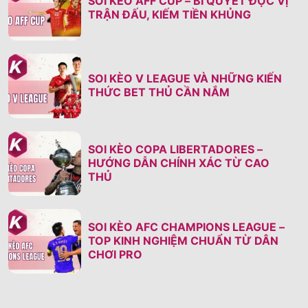
SOI KÈO AFF CUP – BÍ QUYẾT ĐỌC VỊ
TRẬN ĐẤU, KIẾM TIỀN KHỦNG
SOI KÈO V LEAGUE VÀ NHỮNG KIẾN
THỨC BET THỦ CẦN NẮM
SOI KÈO COPA LIBERTADORES –
HƯỚNG DẪN CHÍNH XÁC TỪ CAO
THỦ
SOI KÈO AFC CHAMPIONS LEAGUE –
TOP KINH NGHIỆM CHUẨN TỪ DÂN
CHƠI PRO