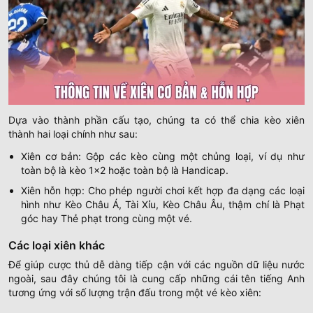
Dựa vào thành phần cấu tạo, chúng ta có thể chia kèo xiên
thành hai loại chính như sau:
Xiên cơ bản: Gộp các kèo cùng một chủng loại, ví dụ như
toàn bộ là kèo 1×2 hoặc toàn bộ là Handicap.
Xiên hỗn hợp: Cho phép người chơi kết hợp đa dạng các loại
hình như Kèo Châu Á, Tài Xỉu, Kèo Châu Âu, thậm chí là Phạt
góc hay Thẻ phạt trong cùng một vé.
Các loại xiên khác
Để giúp cược thủ dễ dàng tiếp cận với các nguồn dữ liệu nước
ngoài, sau đây chúng tôi là cung cấp những cái tên tiếng Anh
tương ứng với số lượng trận đấu trong một vé kèo xiên: