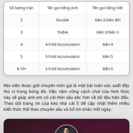
Số lượng trận
Tên gọi tiếng Anh
Tên gọi tiếng Việt
2
Double
Xiên 2/Xiên đôi
3
Treble
Xiên 3/Xiên 3
4
4-Fold Accumulator
Xiên 4
5
5-Fold Accumulator
Xiên 5
6-10+
x-Fold Accumulator
Xiên X
Kèo xiên được giới chuyên môn gọi là một bài toán xác suất đầy
thú vị trong bóng đá. Việc nắm vững cách chơi của hình thức
này sẽ giúp anh em có cái nhìn sâu sắc hơn về dữ liệu trận đấu.
Theo dõi trang tin của kèo nhà cái 5 để cập nhật thêm nhiều
kiến thức thể thao chuyên sâu và bổ ích khác mỗi ngày.