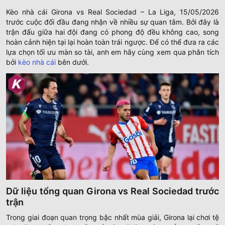
Kèo nhà cái Girona vs Real Sociedad – La Liga, 15/05/2026
trước cuộc đối đầu đang nhận về nhiều sự quan tâm. Bởi đây là
trận đấu giữa hai đội đang có phong độ đều không cao, song
hoàn cảnh hiện tại lại hoàn toàn trái ngược. Để có thể đưa ra các
lựa chọn tối ưu màn so tài, anh em hãy cùng xem qua phân tích
bởi
kèo nhà cái
bên dưới.
Dữ liệu tổng quan Girona vs Real Sociedad trước
trận
Trong giai đoạn quan trọng bậc nhất mùa giải, Girona lại chơi tệ