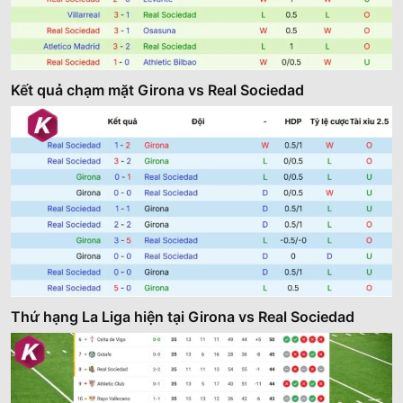
Kết quả chạm mặt Girona vs Real Sociedad
Thứ hạng La Liga hiện tại Girona vs Real Sociedad