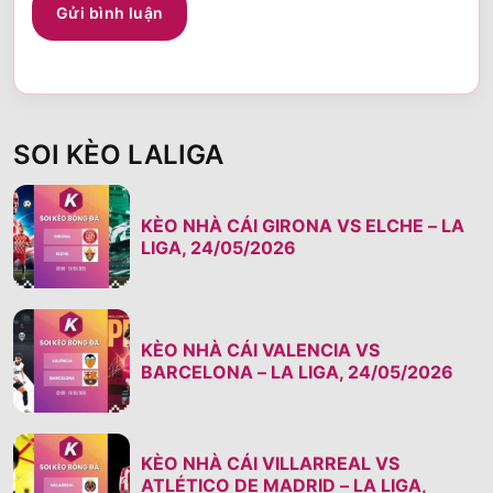
Gửi bình luận
SOI KÈO LALIGA
KÈO NHÀ CÁI GIRONA VS ELCHE – LA
LIGA, 24/05/2026
KÈO NHÀ CÁI VALENCIA VS
BARCELONA – LA LIGA, 24/05/2026
KÈO NHÀ CÁI VILLARREAL VS
ATLÉTICO DE MADRID – LA LIGA,