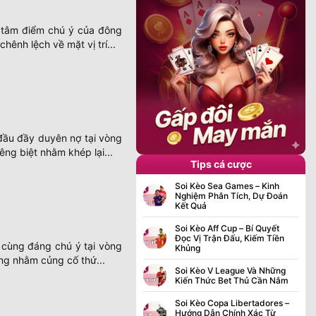
h tâm điểm chú ý của đông
ênh lệch về mặt vị trí...
 đầu đầy duyên nợ tại vòng
êng biệt nhằm khép lại...
Tips cá cược
Soi Kèo Sea Games – Kinh
Nghiệm Phân Tích, Dự Đoán
Kết Quả
Soi Kèo Aff Cup – Bí Quyết
Đọc Vị Trận Đấu, Kiếm Tiền
 cùng đáng chú ý tại vòng
Khủng
ng nhằm củng cố thứ...
Soi Kèo V League Và Những
Kiến Thức Bet Thủ Cần Nắm
Soi Kèo Copa Libertadores –
Hướng Dẫn Chính Xác Từ