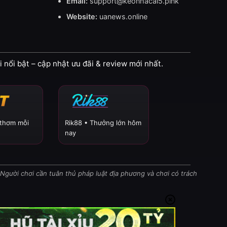
Email:
support@keonhacai5.pink
Website:
uanews.online
 nổi bật – cập nhật ưu đãi & review mới nhất.
 thơm mỗi
Rik88 • Thưởng lớn hôm
nay
 Người chơi cần tuân thủ pháp luật địa phương và chơi có trách