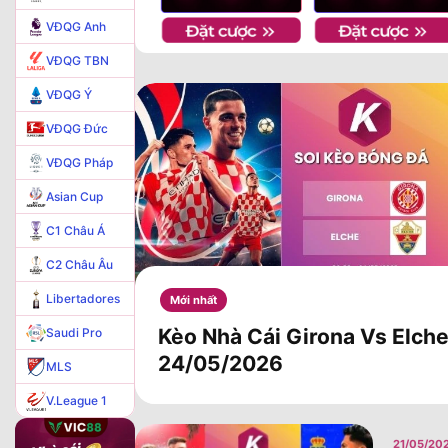
VĐQG Anh
VĐQG TBN
VĐQG Ý
VĐQG Đức
VĐQG Pháp
Asian Cup
C1 Châu Á
C2 Châu Âu
Libertadores
Kèo Nhà Cái Girona Vs Elche 
Saudi Pro
24/05/2026
MLS
V.League 1
21/05/20