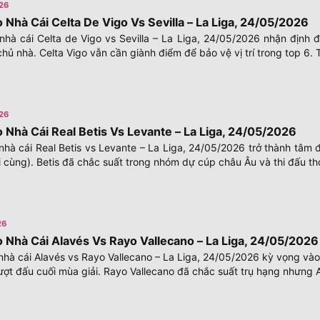
26
 Nhà Cái Celta De Vigo Vs Sevilla – La Liga, 24/05/2026
nhà cái Celta de Vigo vs Sevilla – La Liga, 24/05/2026 nhận định 
 chủ nhà. Celta Vigo vẫn cần giành điểm để bảo vệ vị trí trong top 6. T
26
o Nhà Cái Real Betis Vs Levante – La Liga, 24/05/2026
nhà cái Real Betis vs Levante – La Liga, 24/05/2026 trở thành tâm 
 cùng). Betis đã chắc suất trong nhóm dự cúp châu Âu và thi đấu thoả
26
o Nhà Cái Alavés Vs Rayo Vallecano – La Liga, 24/05/2026
nhà cái Alavés vs Rayo Vallecano – La Liga, 24/05/2026 kỳ vọng vào
lượt đấu cuối mùa giải. Rayo Vallecano đã chắc suất trụ hạng nhưng 