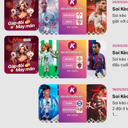
20/05/20
Soi Kèo
Soi kèo 
giải với
20/05/20
Soi Kè
Soi kèo 
đấu cuối
19/05/20
Soi Kè
Soi kèo 
2 đội ở 
1...