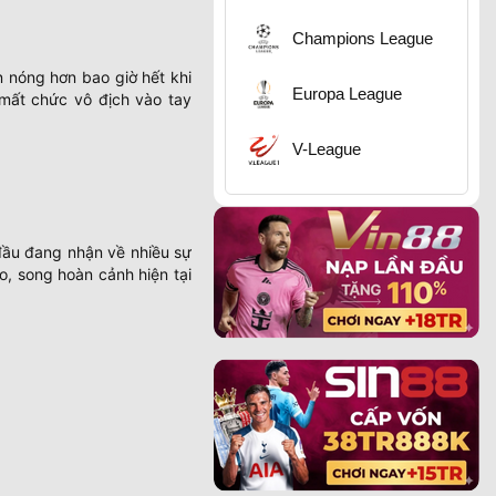
Champions League
n nóng hơn bao giờ hết khi
Europa League
mất chức vô địch vào tay
V-League
 đầu đang nhận về nhiều sự
o, song hoàn cảnh hiện tại