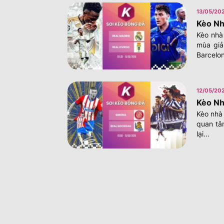
13/05/20
Kèo Nh
Kèo nhà
mùa giả
Barcelon
12/05/20
Kèo Nh
Kèo nhà
quan tâ
lại...