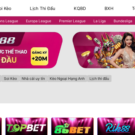
oi Kèo
Lịch Thi Đấu
KQBD
BXH
T
ns League
Europa League
Premier League
La Liga
Bundesliga
Soi Kèo
Nhà cái uy tín
Kèo Ngoại Hạng Anh
Lịch thi đấu