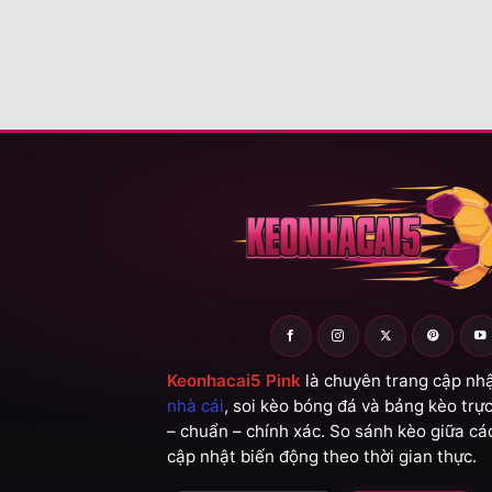
Keonhacai5 Pink
là chuyên trang cập nh
nhà cái
, soi kèo bóng đá và bảng kèo trự
– chuẩn – chính xác. So sánh kèo giữa các
cập nhật biến động theo thời gian thực.