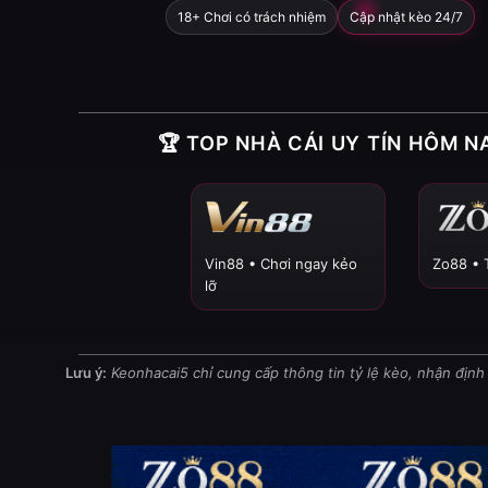
18+ Chơi có trách nhiệm
Cập nhật kèo 24/7
🏆️ TOP NHÀ CÁI UY TÍN HÔM N
Vin88 • Chơi ngay kẻo
Zo88 • 
lỡ
Lưu ý:
Keonhacai5 chỉ cung cấp thông tin tỷ lệ kèo, nhận định